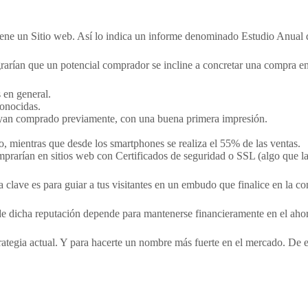
iene un Sitio web. Así lo indica un informe denominado Estudio Anua
rarían que un potencial comprador se incline a concretar una compra en
 en general.
conocidas.
yan comprado previamente, con una buena primera impresión.
o, mientras que desde los smartphones se realiza el 55% de las ventas.
arían en sitios web con Certificados de seguridad o SSL (algo que las 
a clave es para guiar a tus visitantes en un embudo que finalice en la c
de dicha reputación depende para mantenerse financieramente en el ahor
rategia actual. Y para hacerte un nombre más fuerte en el mercado. De e