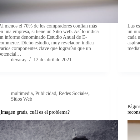
Al menos el 70% de los compradores confían más
Las es
en una empresa, si tiene un Sitio web. Así lo indica
un nue
un informe denominado Estudio Anual de E-
cada u
commerce. Dicho estudio, muy revelador, indica
aspira
varios componentes clave que lograrían que un
media
potencial…
devaray
12 de abril de 2021
multimedia
,
Publicidad
,
Redes Sociales
,
Sitios Web
Página
¿Imagen gratis, cuál es el problema?
recons